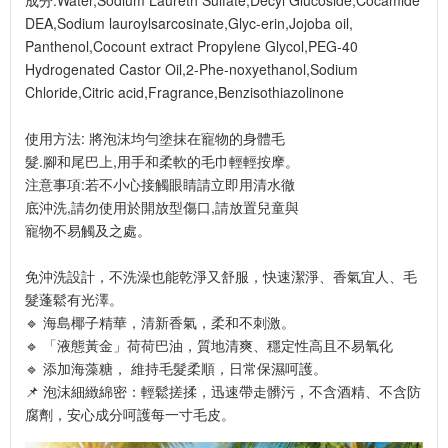
成分:Water,Sodium Laureth Sulfate,Decyl Glucoside,Cocamide
DEA,Sodium lauroylsarcosinate,Glyc-erin,Jojoba oil,
Panthenol,Cocount extract Propylene Glycol,PEG-40
Hydrogenated Castor Oil,2-Phe-noxyethanol,Sodium
Chloride,Citric acid,Fragrance,Benzisothiazolinone
使用方法: 將泡沫均勻塗抹在寵物的身體毛
髮.腳和尾巴上,用手和柔軟的毛巾輕輕按摩。
注意事項:若不小心接觸眼睛請立即用清水徹
底沖洗,請勿使用於開放型傷口,請放置兒童與
寵物不易觸及之處。
免沖洗設計，不洗澡也能乾淨又舒服，快速潔淨、香氣宜人、毛
髮蓬鬆有光澤。
🔹 海島椰子精華，清新香氣，柔和不刺激。
🔹 「液態黃金」荷荷巴油，質地清爽、穩定性高且不易氧化
🔹 添加海藻糖， 維持毛髮柔順，日常保濕呵護。
📌 泡沫細緻綿密：輕鬆搓揉，迅速帶走髒污，不含酒精、不含防
腐劑，安心成分呵護每一寸毛皮。