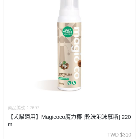
商品編號：
2697
【犬貓適用】Magicoco魔力椰 [乾洗泡沫慕斯] 220
ml
TWD
$
310